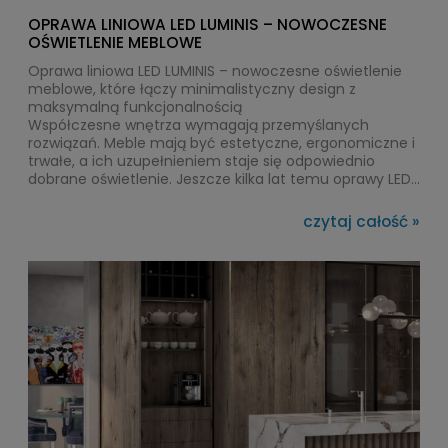
OPRAWA LINIOWA LED LUMINIS – NOWOCZESNE
OŚWIETLENIE MEBLOWE
Oprawa liniowa LED LUMINIS – nowoczesne oświetlenie
meblowe, które łączy minimalistyczny design z
maksymalną funkcjonalnością
Współczesne wnętrza wymagają przemyślanych
rozwiązań. Meble mają być estetyczne, ergonomiczne i
trwałe, a ich uzupełnieniem staje się odpowiednio
dobrane oświetlenie. Jeszcze kilka lat temu oprawy LED
pełniły głównie funkcję dekoracyjną. Dziś są jednym z
najważniejszych elementów wyposażenia kuchni,
czytaj całość »
garderoby, łazienki czy salonu.