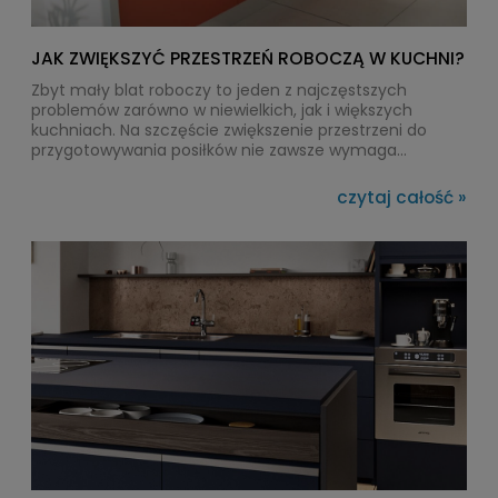
JAK ZWIĘKSZYĆ PRZESTRZEŃ ROBOCZĄ W KUCHNI?
Zbyt mały blat roboczy to jeden z najczęstszych
problemów zarówno w niewielkich, jak i większych
kuchniach. Na szczęście zwiększenie przestrzeni do
przygotowywania posiłków nie zawsze wymaga
przebudowy zabudowy czy generalnego remontu. W
wielu przypadkach wystarczy zastosować wysuwany lub
czytaj całość »
składany blat kuchenny, który pozwoli zyskać
dodatkową powierzchnię dokładnie wtedy, gdy jest
potrzebna.