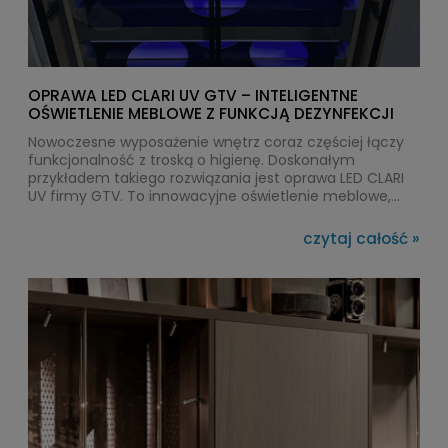
OPRAWA LED CLARI UV GTV – INTELIGENTNE
OŚWIETLENIE MEBLOWE Z FUNKCJĄ DEZYNFEKCJI
Nowoczesne wyposażenie wnętrz coraz częściej łączy
funkcjonalność z troską o higienę. Doskonałym
przykładem takiego rozwiązania jest oprawa LED CLARI
UV firmy GTV. To innowacyjne oświetlenie meblowe,
które nie tylko doświetla wnętrze szafek i szuflad, ale
również automatycznie dezynfekuje ich zawartość za
czytaj całość »
pomocą światła UVC. Dzięki temu użytkownicy mogą
zadbać o czystość przechowywanych przedmiotów bez
stosowania środków chemicznych.