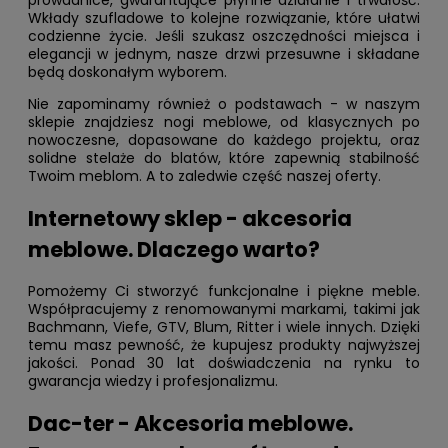
prowadnice, gwarantujące płynne działanie i trwałość.
Wkłady szufladowe to kolejne rozwiązanie, które ułatwi
codzienne życie. Jeśli szukasz oszczędności miejsca i
elegancji w jednym, nasze drzwi przesuwne i składane
będą doskonałym wyborem.
Nie zapominamy również o podstawach - w naszym
sklepie znajdziesz nogi meblowe, od klasycznych po
nowoczesne, dopasowane do każdego projektu, oraz
solidne stelaże do blatów, które zapewnią stabilność
Twoim meblom. A to zaledwie część naszej oferty.
Internetowy sklep - akcesoria
meblowe. Dlaczego warto?
Pomożemy Ci stworzyć funkcjonalne i piękne meble.
Współpracujemy z renomowanymi markami, takimi jak
Bachmann, Viefe, GTV, Blum, Ritter i wiele innych. Dzięki
temu masz pewność, że kupujesz produkty najwyższej
jakości. Ponad 30 lat doświadczenia na rynku to
gwarancja wiedzy i profesjonalizmu.
Dac-ter - Akcesoria meblowe.