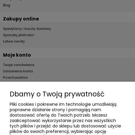
Blog
Zakupy online
Spedytorzy i koszty dostawy
Sposoby płatności
Łatwe zwroty
Moje konto
Twoje zamówienia
Ustawienia konta
Przechowalnia
Dla firm
Dbamy o Twoją prywatność
Zostań Klientem hurtowym
Pliki cookies i pokrewne im technologie umożliwiają
poprawne działanie strony i pomagają nam
O firmie
dostosować ofertę do Twoich potrzeb. Możesz
zaakceptować wykorzystanie przez nas wszystkich
Informacje o firmie
tych plików i przejść do sklepu lub dostosować użycie
Kontakt
plików do swoich preferencji, wybierając opcję