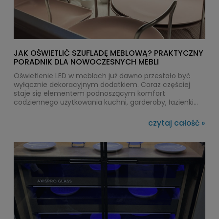
JAK OŚWIETLIĆ SZUFLADĘ MEBLOWĄ? PRAKTYCZNY
PORADNIK DLA NOWOCZESNYCH MEBLI
Oświetlenie LED w meblach już dawno przestało być
wyłącznie dekoracyjnym dodatkiem. Coraz częściej
staje się elementem podnoszącym komfort
codziennego użytkowania kuchni, garderoby, łazienki
czy biura. Szczególnie praktycznym rozwiązaniem jest
oświetlenie szuflad meblowych, które pozwala szybko
czytaj całość »
odnaleźć potrzebne przedmioty nawet po zmroku.