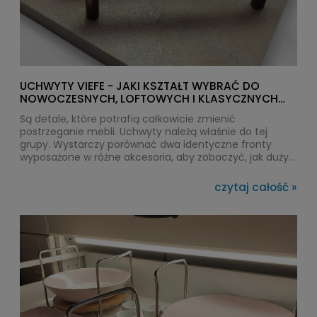
UCHWYTY VIEFE - JAKI KSZTAŁT WYBRAĆ DO
NOWOCZESNYCH, LOFTOWYCH I KLASYCZNYCH
WNĘTRZ?
Są detale, które potrafią całkowicie zmienić
postrzeganie mebli. Uchwyty należą właśnie do tej
grupy. Wystarczy porównać dwa identyczne fronty
wyposażone w różne akcesoria, aby zobaczyć, jak duży
wpływ na efekt końcowy ma pozornie niewielki element.
W DAC-TER od lat obserwujemy, że coraz więcej
czytaj całość »
klientów świadomie szuka rozwiązań premium, a jedną z
najczęściej wybieranych marek jest VIEFE. Hiszpański
producent zdobył uznanie architektów i projektantów
dzięki odważnemu wzornictwu, dopracowanym
detalom oraz kolekcjom, które wyznaczają trendy
zamiast za nimi podążać.