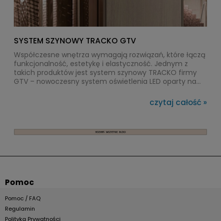
SYSTEM SZYNOWY TRACKO GTV
Współczesne wnętrza wymagają rozwiązań, które łączą
funkcjonalność, estetykę i elastyczność. Jednym z
takich produktów jest system szynowy TRACKO firmy
GTV – nowoczesny system oświetlenia LED oparty na
szynoprzewodach 24V, który pozwala swobodnie
konfigurować rozmieszczenie źródeł światła bez
czytaj całość »
konieczności wykonywania dodatkowych instalacji
elektrycznych.
Pomoc
Pomoc / FAQ
Regulamin
Polityka Prywatności