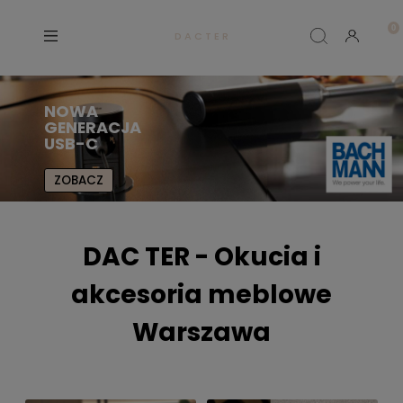
D A C T E R
NOWA
GENERACJA
USB-C
ZOBACZ
DAC TER - Okucia i
akcesoria meblowe
Warszawa