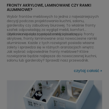
FRONTY AKRYLOWE, LAMINOWANE CZY RAMKI
ALUMINIOWE?
Wybór frontów meblowych to jedna z najważniejszych
decyzji podczas projektowania kuchni, salonu,
garderoby czy zabudowy biurowej. To właśnie fronty
szafek odpowiadają za wygląd mebli, komfort
użytkowania oraz trwałość całej zabudowy.
Obecnie największą popularnością cieszą się fronty
akrylowe, fronty laminowane oraz nowoczesne ramki
aluminiowe. Każde z tych rozwiązań posiada własne
zalety i sprawdza się w różnych aranżacjach wnętrz.
Jak wybrać odpowiednie fronty meblowe? Które
rozwiązanie będzie najlepsze do nowoczesnej kuchni,
salonu lub garderoby? Sprawdź nasz przewodnik.
czytaj całość »