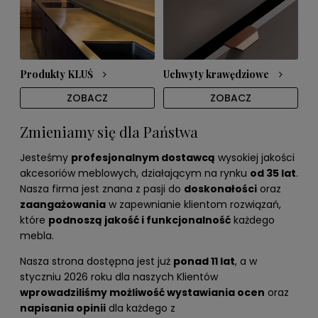
Produkty KLUŚ
Uchwyty krawędziowe
ZOBACZ
ZOBACZ
Zmieniamy się dla Państwa
Jesteśmy
profesjonalnym dostawcą
wysokiej jakości
akcesoriów meblowych, działającym na rynku
od 35 lat
.
Nasza firma jest znana z pasji do
doskonałości
oraz
zaangażowania
w zapewnianie klientom rozwiązań,
które
podnoszą jakość i funkcjonalność
każdego
mebla.
Nasza strona dostępna jest już
ponad 11 lat
, a w
styczniu 2026 roku dla naszych Klientów
wprowadziliśmy możliwość wystawiania ocen
oraz
napisania opinii
dla każdego z