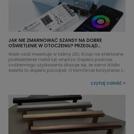
JAK NIE ZMARNOWAĆ SZANSY NA DOBRE
OŚWIETLENIE W OTOCZENIU? PRZEGLĄD
PRODUKTÓW DESIGN LIGHT
Wiele osób inwestuje w taśmy LED, licząc na efektowne
podświetlenie mebli lub wnętrza. Dopiero podczas
codziennego użytkowania okazuje się, że samo źródło
światła to dopiero początek. O komforcie korzystania z
kuchni, garderoby czy salonu decyduje sposób
sterowania oświetleniem. Automatyczne włączanie
czytaj całość »
światła po otwarciu szafki, regulacja jasności, obsługa z
poziomu telefonu czy możliwość montażu bez
prowadzenia dodatkowych przewodów sprawiają, że
instalacja staje się znacznie bardziej funkcjonalna. Takie
rozwiązania rozwija Design Light, projektując systemy
przeznaczone do mebli oraz nowoczesnych aranżacji
wnętrz z wykorzystaniem profili architektonicznych.