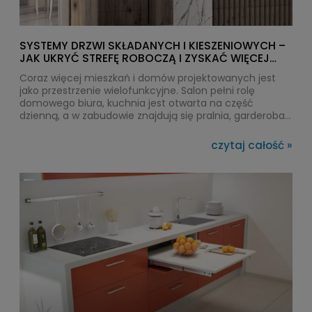
SYSTEMY DRZWI SKŁADANYCH I KIESZENIOWYCH –
JAK UKRYĆ STREFĘ ROBOCZĄ I ZYSKAĆ WIĘCEJ
PRZESTRZENI?
Coraz więcej mieszkań i domów projektowanych jest
jako przestrzenie wielofunkcyjne. Salon pełni rolę
domowego biura, kuchnia jest otwarta na część
dzienną, a w zabudowie znajdują się pralnia, garderoba
czy strefa do przechowywania. W takich wnętrzach
doskonale sprawdzają się systemy drzwi kieszeniowych
czytaj całość »
oraz drzwi składane do zabudowy, które pozwalają ukryć
strefę roboczą, zachować porządek i lepiej wykorzystać
dostępny metraż. Dzięki odpowiednio dobranym
mechanizmom fronty mogą składać się lub całkowicie
chować w korpusie mebla, zapewniając wygodny
dostęp do jego wnętrza.