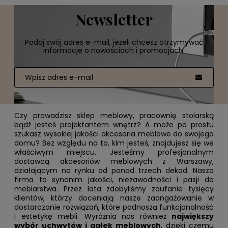
Newsletter
Podaj swój adres e-mail, jeżeli chcesz otrzymywać
informacje o nowościach i promocjach.
Czy prowadzisz sklep meblowy, pracownię stolarską
bądź jesteś projektantem wnętrz? A może po prostu
szukasz wysokiej jakości akcesoria meblowe do swojego
domu? Bez względu na to, kim jesteś, znajdujesz się we
właściwym miejscu. Jesteśmy profesjonalnym
dostawcą akcesoriów meblowych z Warszawy,
działającym na rynku od ponad trzech dekad. Nasza
firma to synonim jakości, niezawodności i pasji do
meblarstwa. Przez lata zdobyliśmy zaufanie tysięcy
klientów, którzy doceniają nasze zaangażowanie w
dostarczanie rozwiązań, które podnoszą funkcjonalność
i estetykę mebli. Wyróżnia nas również
największy
wybór uchwytów i gałek meblowych
, dzięki czemu