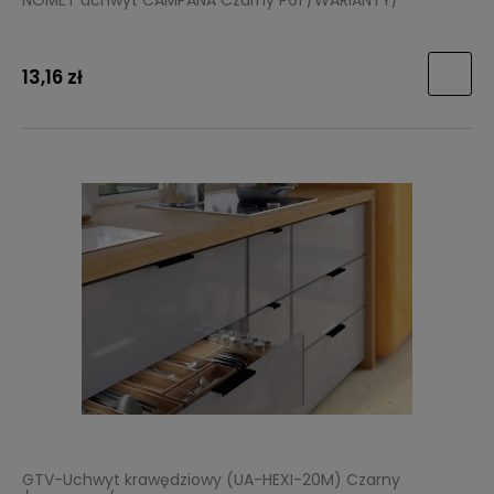
NOMET uchwyt CAMPANA Czarny P61 /WARIANTY/
13,16 zł
GTV-Uchwyt krawędziowy (UA-HEXI-20M) Czarny