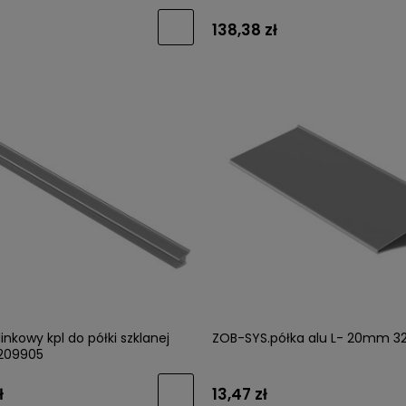
138,38 zł
inkowy kpl do półki szklanej
ZOB-SYS.półka alu L- 20mm 3
209905
ł
13,47 zł