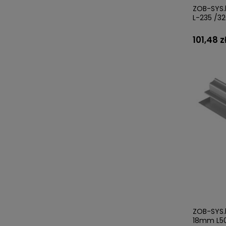
ZOB-SYS.
L-235 /3
101,48 z
ZOB-SYS.l
18mm L50