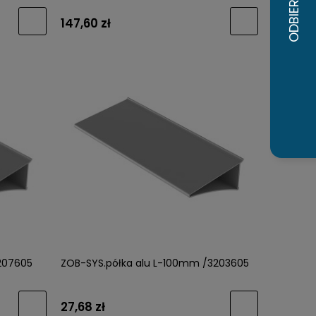
147,60 zł
207605
ZOB-SYS.półka alu L-100mm /3203605
27,68 zł