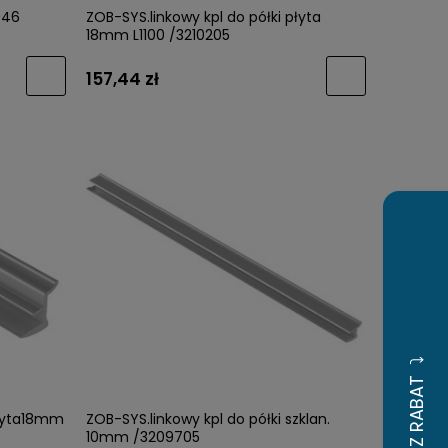
046
ZOB-SYS.linkowy kpl do półki płyta
18mm L1100 /3210205
157,44 zł
płyta18mm
ZOB-SYS.linkowy kpl do półki szklan.
10mm /3209705