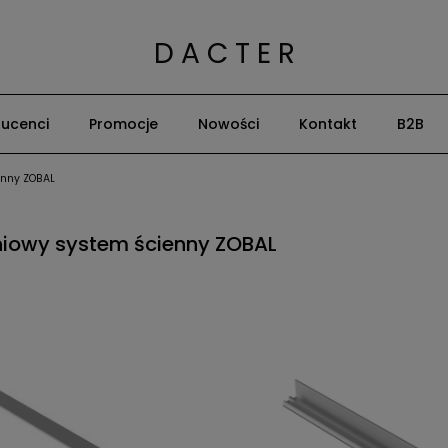
D A C T E R
ucenci
Promocje
Nowości
Kontakt
B2B
enny ZOBAL
niowy system ścienny ZOBAL