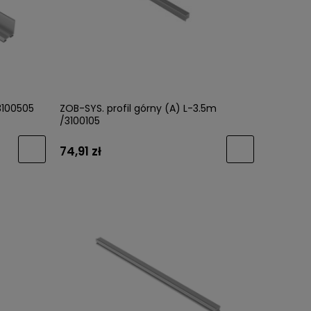
metalik
GTV-Uchwyt NYXA (UZ-NYXA-18) Złoto
GTV-Uch
Szczotkowany /WARIANTY/
27) Cie
3100505
ZOB-SYS. profil górny (A) L-3.5m
/3100105
12,63 zł
5,82 zł
74,91 zł