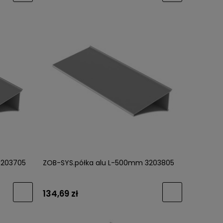
3203705
ZOB-SYS.półka alu L-500mm 3203805
134,69 zł