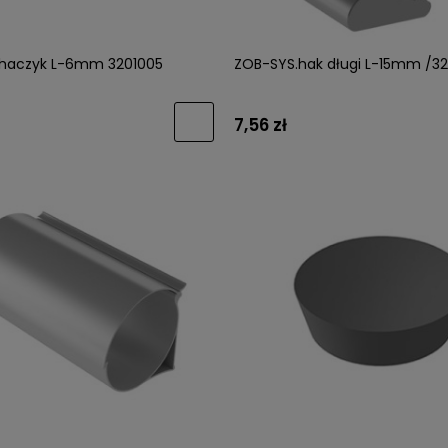
haczyk L-6mm 3201005
ZOB-SYS.hak długi L-15mm /3
7,56 zł