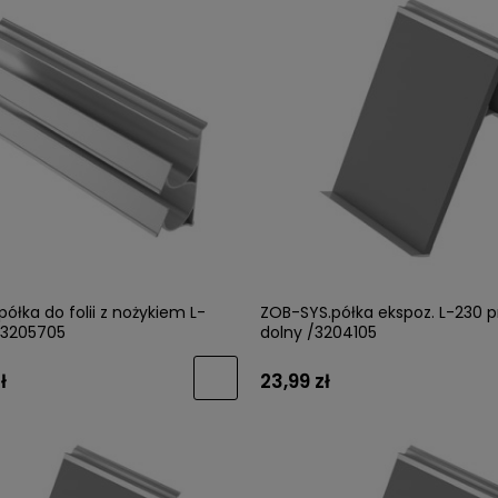
ółka do folii z nożykiem L-
ZOB-SYS.półka ekspoz. L-230 pr
3205705
dolny /3204105
ł
23,99 zł