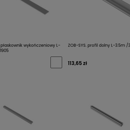
łka COMO 0168 brąz
VIEFE Uchwyt BRAVE 0452 brąz 
wany /WARIANTY/
/WARIANTY/
 płaskownik wykończeniowy L-
ZOB-SYS. profil dolny L-3.5m /
01905
27,59 zł
113,65 zł