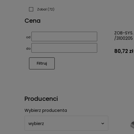
Zobal
(72)
Cena
ZOB-SYS. 
od
/3100205
do
80,72 zł
Filtruj
Producenci
Wybierz producenta