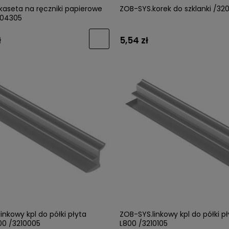
kaseta na ręczniki papierowe
ZOB-SYS.korek do szklanki /32
204305
ł
5,54 zł
inkowy kpl do półki płyta
ZOB-SYS.linkowy kpl do półki 
0 /3210005
L800 /3210105