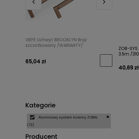
N 0375
VIEFE Uchwyt BROOKLYN Brąz
VIEFE Ga
/
szczotkowany /WARIANTY/
szczotko
ZOB-SYS.
3.5m /31
65,04 zł
14,50 zł
40,69 zł
Kategorie
Aluminiowy system ścienny ZOBAL
(72)
Producent