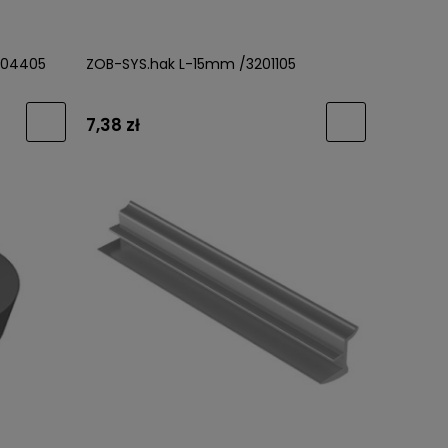
204405
ZOB-SYS.hak L-15mm /3201105
7,38 zł